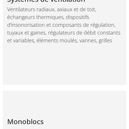
Ventilateurs radiaux, axiaux et de toit,
échangeurs thermiques, dispositifs
d'insonorisation et composants de régulation,
tuyaux et gaines, régulateurs de débit constants
et variables, éléments moulés, vannes, grilles
Lüftungsanlage – Aufstockung
Installation de tuyaux en PE
Capteurs enterrés en PE
Canaux en PPs
Canaux en PPs
Tuyaux en PPs
Monoblocs